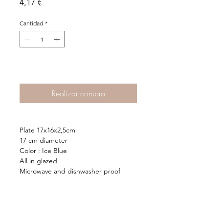
Precio
4,17 €
Cantidad
*
Agregar al Carrito >
Realizar compra
Plate 17x16x2,5cm
17 cm diameter
Color : Ice Blue
All in glazed
Microwave and dishwasher proof