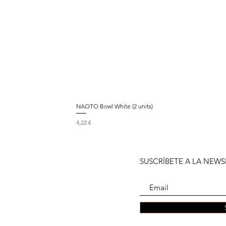
NAOTO Bowl White (2 units)
Precio
4,22 €
SUSCRÍBETE A LA NEWS