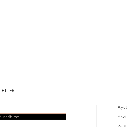
Vista rápida
LETTER
Ayu
Suscribirse
Enví
Polí