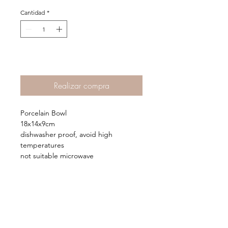
Cantidad
*
Agregar al Carrito >
Realizar compra
Porcelain Bowl
18x14x9cm
dishwasher proof, avoid high 
temperatures
not suitable microwave