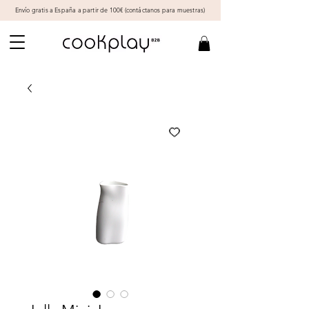
Envío gratis a España a partir de 100€ (
contáctanos
para muestras)