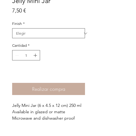
Jelly Mini Jar
Precio
7,50 €
Finish
*
Cantidad
*
Agregar al Carrito >
Realizar compra
Jelly Mini Jar (6 x 4.5 x 12 cm) 250 ml
Available in glazed or matte
Microwave and dishwasher proof