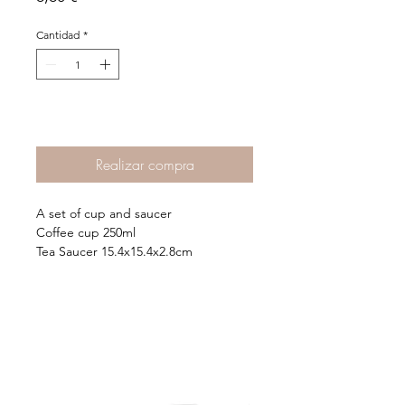
Cantidad
*
Agregar al Carrito >
Realizar compra
A set of cup and saucer
Coffee cup 250ml
Tea Saucer 15.4x15.4x2.8cm